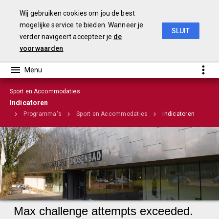
Wij gebruiken cookies om jou de best
mogelijke service te bieden. Wanneer je
SLUIT
verder navigeert accepteer je
de
Stadsrekening 2018
voorwaarden
Sport en Accommodaties
Indicatoren
ome
Programma's
Sport en Accommodaties
Indicatoren
Infographic