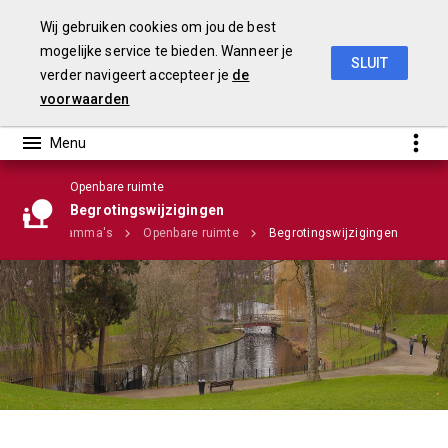
Wij gebruiken cookies om jou de best
mogelijke service te bieden. Wanneer je
SLUIT
verder navigeert accepteer je
de
Stadsrekening 2018
voorwaarden
Openbare ruimte
Begrotingswijzigingen
e
Programma's
Openbare ruimte
Begrotingswijzigingen
Infographic