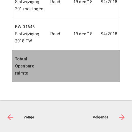
Slotwijziging
Raad
19 dec '18
94/2018
-0
201 meldingen
BW-01646
Slotwijziging
Raad
19 dec '18
94/2018
1
2018 TW
Totaal
Openbare
27
ruimte
Vorige
Volgende