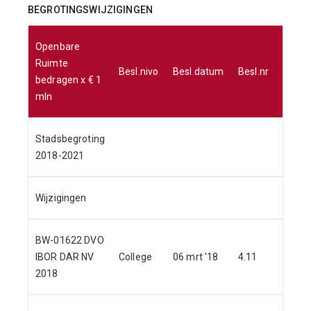
BEGROTINGSWIJZIGINGEN
Openbare
Ruimte
Besl.nivo
Besl.datum
Besl.nr
Bat
bedragen x € 1
mln
Stadsbegroting
26
2018-2021
Wijzigingen
0
BW-01622 DVO
IBOR DAR NV
College
06 mrt '18
4.11
0
2018