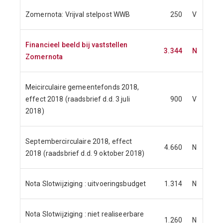
Zomernota: Vrijval stelpost WWB
250
V
Financieel beeld bij vaststellen
3.344
N
Zomernota
Meicirculaire gemeentefonds 2018,
effect 2018 (raadsbrief d.d. 3 juli
900
V
2018)
Septembercirculaire 2018, effect
4.660
N
2018 (raadsbrief d.d. 9 oktober 2018)
Nota Slotwijziging : uitvoeringsbudget
1.314
N
Nota Slotwijziging : niet realiseerbare
1.260
N