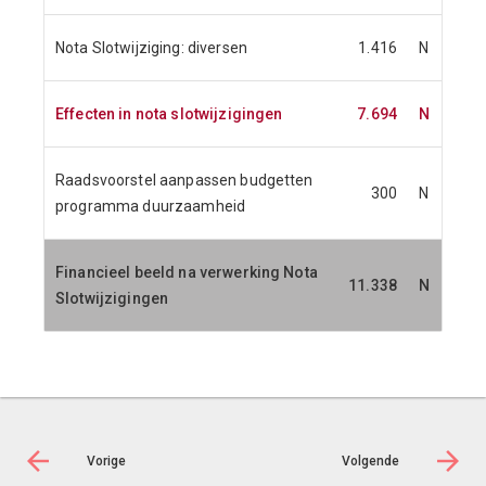
Nota Slotwijziging: diversen
1.416
N
Effecten in nota slotwijzigingen
7.694
N
Raadsvoorstel aanpassen budgetten
300
N
programma duurzaamheid
Financieel beeld na verwerking Nota
11.338
N
Slotwijzigingen
Vorige
Volgende