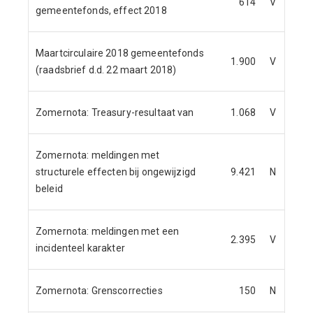
614
V
gemeentefonds, effect 2018
Maartcirculaire 2018 gemeentefonds
1.900
V
(raadsbrief d.d. 22 maart 2018)
Zomernota: Treasury-resultaat van
1.068
V
Zomernota: meldingen met
structurele effecten bij ongewijzigd
9.421
N
beleid
Zomernota: meldingen met een
2.395
V
incidenteel karakter
Zomernota: Grenscorrecties
150
N