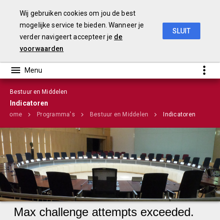
Wij gebruiken cookies om jou de best
mogelijke service te bieden. Wanneer je
SLUIT
verder navigeert accepteer je
de
Stadsrekening 2018
voorwaarden
Bestuur en Middelen
Indicatoren
Home
Programma's
Bestuur en Middelen
Indicatoren
Infographic