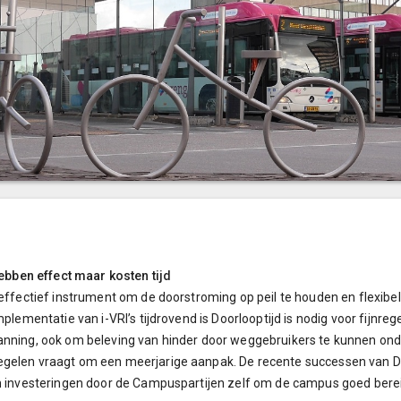
bben effect maar kosten tijd
 effectief instrument om de doorstroming op peil te houden en flexib
mplementatie van i-VRI’s tijdrovend is Doorlooptijd is nodig voor fijnr
panning, ook om beleving van hinder door weggebruikers te kunnen o
egelen vraagt om een meerjarige aanpak. De recente successen van 
en investeringen door de Campuspartijen zelf om de campus goed bere