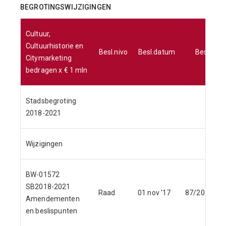
BEGROTINGSWIJZIGINGEN
Cultuur,
Cultuurhistorie en
Besl.nivo
Besl.datum
Besl.nr
Citymarketing
bedragen x € 1 mln
Stadsbegroting
2018-2021
Wijzigingen
BW-01572
SB2018-2021
Raad
01 nov '17
87/2017
Amendementen
en beslispunten