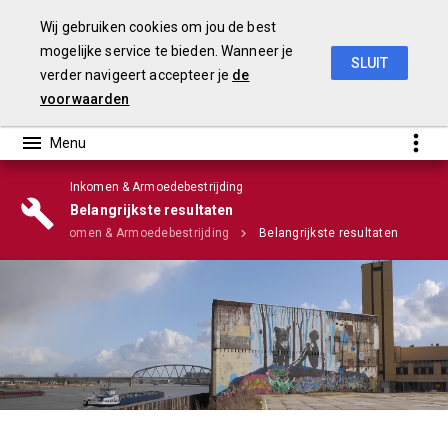
Wij gebruiken cookies om jou de best
mogelijke service te bieden. Wanneer je
SLUIT
verder navigeert accepteer je
de
Stadsrekening 2018
voorwaarden
Inkomen & Armoedebestrijding
Belangrijkste resultaten
ma's
Inkomen & Armoedebestrijding
Belangrijkste resultaten
Infographic