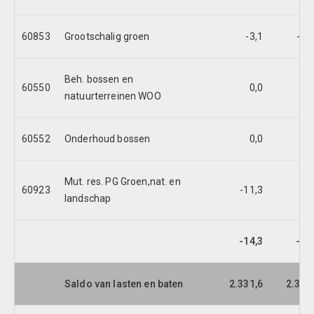
60853
Grootschalig groen
-3,1
-46
Beh. bossen en
60550
0,0
0
natuurterreinen WOO
60552
Onderhoud bossen
0,0
-1
Mut. res. PG Groen,nat. en
60923
-11,3
0
landschap
-14,3
-48
Saldo van lasten en baten
2.331,6
2.332