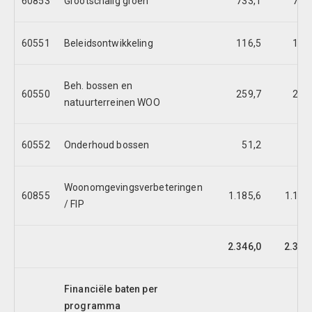
60853
Grootschalig groen
733,1
719
60551
Beleidsontwikkeling
116,5
116
Beh. bossen en
60550
259,7
259
natuurterreinen WOO
60552
Onderhoud bossen
51,2
99
Woonomgevingsverbeteringen
60855
1.185,6
1.185
/ FIP
2.346,0
2.381
Financiële baten per
programma