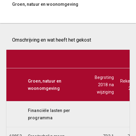
Groen, natuur en woonomgeving
Omschrijving en wat heeft het gekost
b
Begroting
Groen, natuur en
Rekeni
2018 na
woonomgeving
201
wijziging
Financiële lasten per
programma