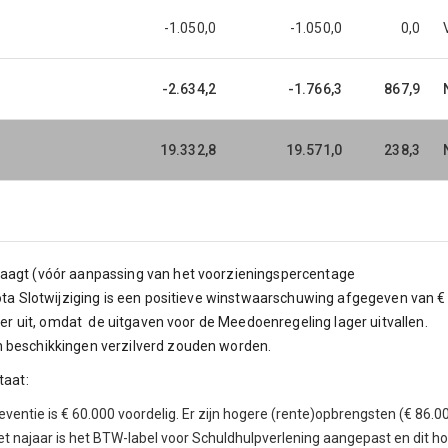
-1.050,0
-1.050,0
0,0
-2.634,2
-1.766,3
867,9
19.332,8
19.571,0
238,3
raagt (vóór aanpassing van het voorzieningspercentage
nota Slotwijziging is een positieve winstwaarschuwing afgegeven van €
ever uit, omdat de uitgaven voor de Meedoenregeling lager uitvallen.
n beschikkingen verzilverd zouden worden.
taat:
eventie is € 60.000 voordelig. Er zijn hogere (rente)opbrengsten (€ 86.0
t najaar is het BTW-label voor Schuldhulpverlening aangepast en dit h