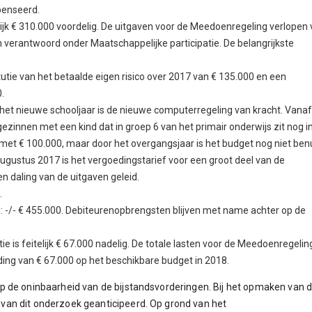
penseerd.
elijk € 310.000 voordelig. De uitgaven voor de Meedoenregeling verlopen 
verantwoord onder Maatschappelijke participatie. De belangrijkste
tutie van het betaalde eigen risico over 2017 van € 135.000 en een
.
 het nieuwe schooljaar is de nieuwe computerregeling van kracht. Vanaf 
innen met een kind dat in groep 6 van het primair onderwijs zit nog i
met € 100.000, maar door het overgangsjaar is het budget nog niet ben
 augustus 2017 is het vergoedingstarief voor een groot deel van de
en daling van de uitgaven geleid.
.
: -/- € 455.000. Debiteurenopbrengsten blijven met name achter op de
ie is feitelijk € 67.000 nadelig. De totale lasten voor de Meedoenregelin
ding van € 67.000 op het beschikbare budget in 2018.
p de oninbaarheid van de bijstandsvorderingen. Bij het opmaken van 
an dit onderzoek geanticipeerd. Op grond van het