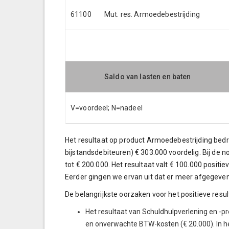
61100
Mut. res. Armoedebestrijding
Saldo van lasten en baten
V=voordeel; N=nadeel
Het resultaat op product Armoedebestrijding bed
bijstandsdebiteuren) € 303.000 voordelig. Bij de 
tot € 200.000. Het resultaat valt € 100.000 positi
Eerder gingen we ervan uit dat er meer afgegeve
De belangrijkste oorzaken voor het positieve resul
Het resultaat van Schuldhulpverlening en -pr
en onverwachte BTW-kosten (€ 20.000). In he