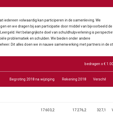
dat iedereen volwaardig kan participeren in de samenleving. We
n en we dragen bij aan participatie door middel van bijvoorbeeld de
Leergeld. Het belangrijkste doel van schuldhulpverlening is perspectie
nciële problematiek en schulden. We bieden onder andere
beheer. Dit alles doen we in nauwe samenwerking met partners in de s
bedragen x € 1.0
Begroting 2018 na wijziging
Rekening 2018
Verschil
17.603,2
17.276,2
327,1