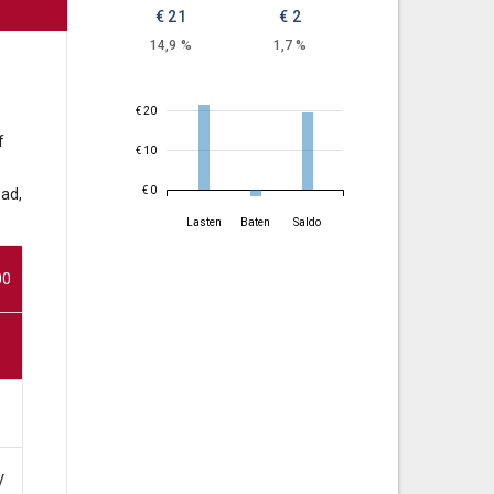
€ 21
€ 2
14,9 %
1,7 %
€ 20
f
€ 10
€ 0
tad,
Lasten
Baten
Saldo
00
V