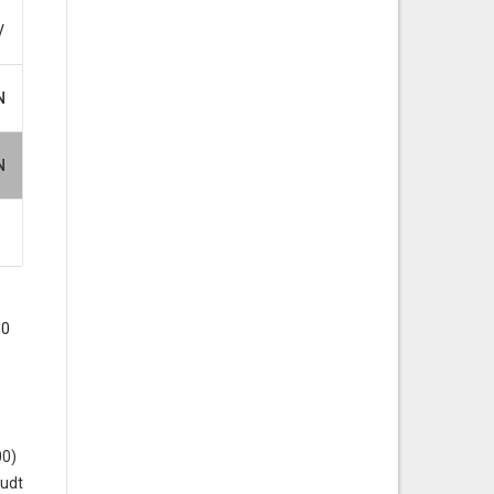
V
N
N
 0
00)
oudt