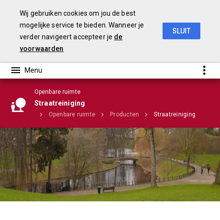
Wij gebruiken cookies om jou de best
mogelijke service te bieden. Wanneer je
SLUIT
verder navigeert accepteer je
de
Stadsrekening 2018
voorwaarden
Openbare ruimte
Straatreiniging
rogramma's
Openbare ruimte
Producten
Straatreiniging
Infographic