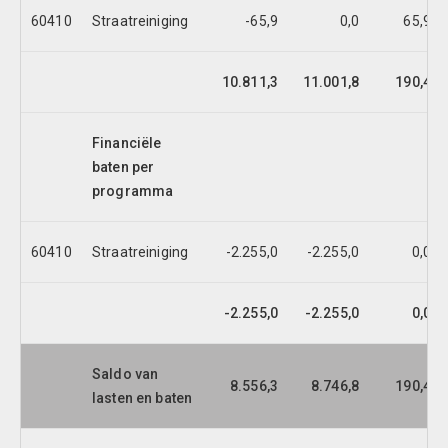
60410
Straatreiniging
-65,9
0,0
65,9
10.811,3
11.001,8
190,4
Financiële
baten per
programma
60410
Straatreiniging
-2.255,0
-2.255,0
0,0
-2.255,0
-2.255,0
0,0
Saldo van
8.556,3
8.746,8
190,4
lasten en baten