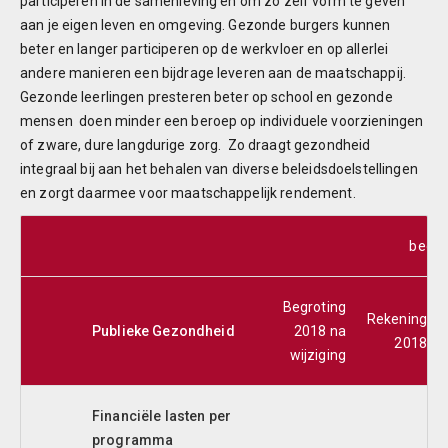
participeren in de samenleving en om zo zelf vorm te geven
aan je eigen leven en omgeving. Gezonde burgers kunnen
beter en langer participeren op de werkvloer en op allerlei
andere manieren een bijdrage leveren aan de maatschappij.
Gezonde leerlingen presteren beter op school en gezonde
mensen doen minder een beroep op individuele voorzieningen
of zware, dure langdurige zorg. Zo draagt gezondheid
integraal bij aan het behalen van diverse beleidsdoelstellingen
en zorgt daarmee voor maatschappelijk rendement.
bedra
Begroting
Rekening
Publieke Gezondheid
2018 na
2018
wijziging
Financiële lasten per
programma