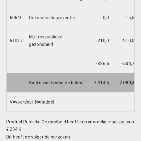
60640
Gezondheidspreventie
0,0
-15,5
Mut.res.publieke
61017
-210,0
-210,0
gezondheid
-326,6
-504,7
Saldo van lasten en baten
7.314,5
7.080,4
V=voordeel; N=nadeel
Product Publieke Gezondheid heeft een voordelig resultaat van
€ 234 K
Dit heeft de volgende oorzaken: