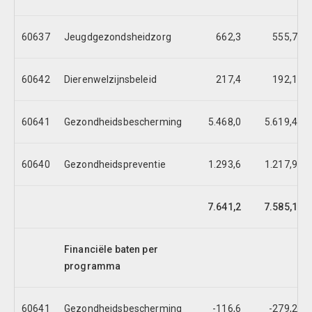
60637
Jeugdgezondsheidzorg
662,3
555,7
60642
Dierenwelzijnsbeleid
217,4
192,1
60641
Gezondheidsbescherming
5.468,0
5.619,4
60640
Gezondheidspreventie
1.293,6
1.217,9
7.641,2
7.585,1
Financiële baten per
programma
60641
Gezondheidsbescherming
-116,6
-279,2