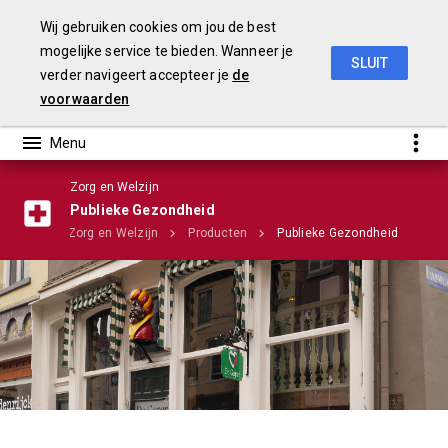
Wij gebruiken cookies om jou de best
mogelijke service te bieden. Wanneer je
SLUIT
verder navigeert accepteer je
de
Stadsrekening 2018
voorwaarden
Zorg en Welzijn
Publieke Gezondheid
amma's
Zorg en Welzijn
Producten
Publieke Gezondheid
Infographic