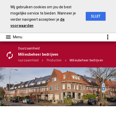
Wij gebruiken cookies om jou de best
mogelijke service te bieden. Wanneer je
SLUIT
verder navigeert accepteer je
de
Stadsrekening 2018
voorwaarden
Duurzaamheid
Milieubeheer bedrijven
mma's
Duurzaamheid
Producten
Milieubeheer bedrijven
Infographic