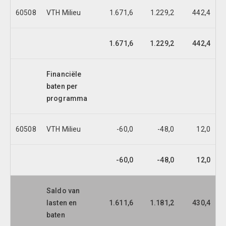
60508
VTH Milieu
1.671,6
1.229,2
442,4
1.671,6
1.229,2
442,4
Financiële
baten per
programma
60508
VTH Milieu
-60,0
-48,0
12,0
-60,0
-48,0
12,0
Saldo van
lasten en
1.611,6
1.181,2
430,4
baten