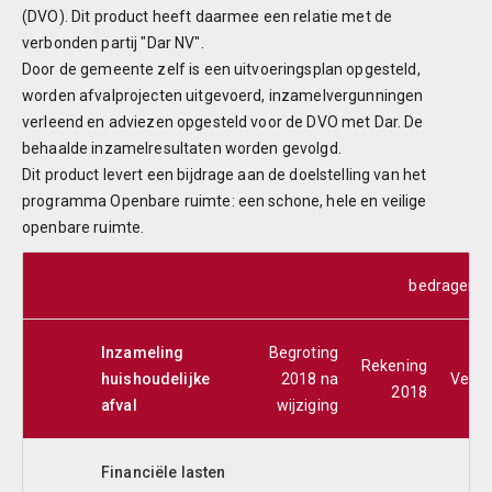
(DVO). Dit product heeft daarmee een relatie met de
verbonden partij "Dar NV".
Door de gemeente zelf is een uitvoeringsplan opgesteld,
worden afvalprojecten uitgevoerd, inzamelvergunningen
verleend en adviezen opgesteld voor de DVO met Dar. De
behaalde inzamelresultaten worden gevolgd.
Dit product levert een bijdrage aan de doelstelling van het
programma Openbare ruimte: een schone, hele en veilige
openbare ruimte.
bedragen x 
Inzameling
Begroting
Rekening
huishoudelijke
2018 na
Versc
2018
afval
wijziging
Financiële lasten