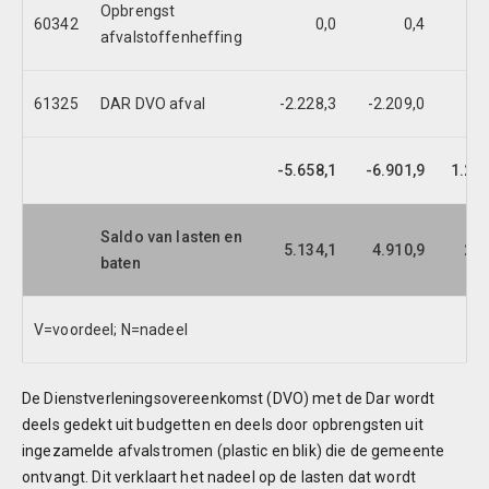
Opbrengst
60342
0,0
0,4
afvalstoffenheffing
61325
DAR DVO afval
-2.228,3
-2.209,0
19
-5.658,1
-6.901,9
1.243
Saldo van lasten en
5.134,1
4.910,9
223
baten
V=voordeel; N=nadeel
De Dienstverleningsovereenkomst (DVO) met de Dar wordt
deels gedekt uit budgetten en deels door opbrengsten uit
ingezamelde afvalstromen (plastic en blik) die de gemeente
ontvangt. Dit verklaart het nadeel op de lasten dat wordt