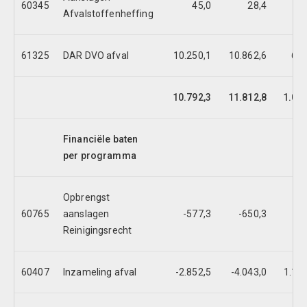
60345
45,0
28,4
16
Afvalstoffenheffing
61325
DAR DVO afval
10.250,1
10.862,6
612
10.792,3
11.812,8
1.020
Financiële baten
per programma
Opbrengst
60765
aanslagen
-577,3
-650,3
73
Reinigingsrecht
60407
Inzameling afval
-2.852,5
-4.043,0
1.190