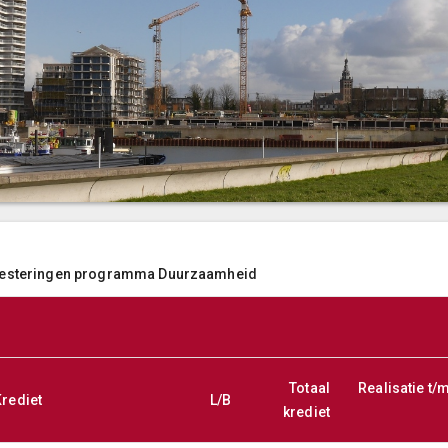
vesteringen programma Duurzaamheid
Totaal
Realisatie t/
rediet
L/B
krediet