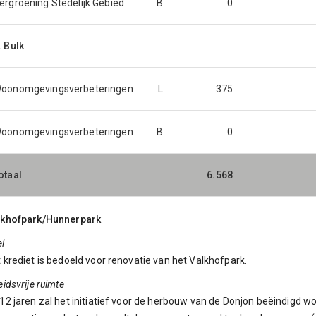
ergroening Stedelijk Gebied
B
0
. Bulk
oonomgevingsverbeteringen
L
375
oonomgevingsverbeteringen
B
0
otaal
6.568
7
lkhofpark/Hunnerpark
l
 krediet is bedoeld voor renovatie van het Valkhofpark.
eidsvrije ruimte
12 jaren zal het initiatief voor de herbouw van de Donjon beëindigd w