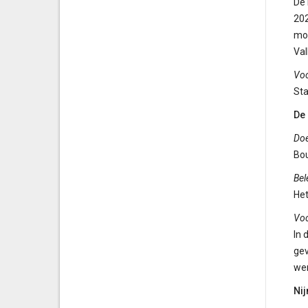
De 
202
moe
Val
Vo
Sta
De 
Doe
Bou
Bel
Het
Vo
In 
gev
wer
Ni