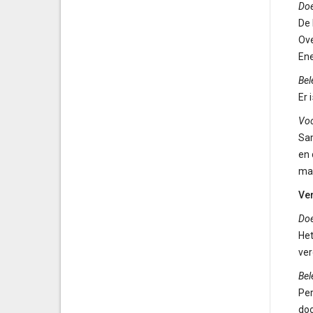
Doe
De 
Ove
Ene
Bel
Er 
Vo
Sa
en
maa
Ve
Doe
Het
ver
Bel
Per
doo