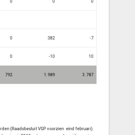
0
0
0
0
382
-7
0
-10
10
92
1.989
3.787
orden (Raadsbesluit VGP voorzien eind februari).