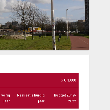
x €. 1.000
m vorig
Realisatie huidig
Budget 2019-
jaar
jaar
2022