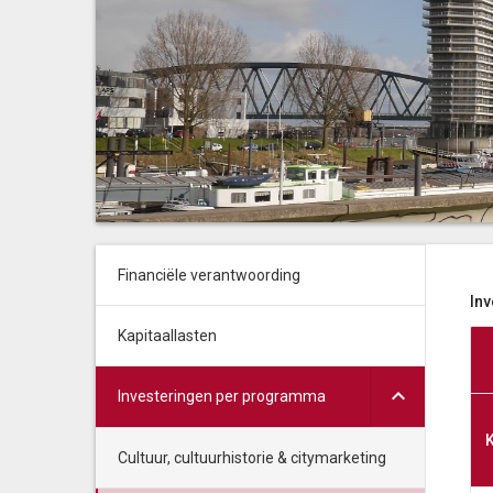
Financiële verantwoording
In
Kapitaallasten
Investeringen per programma
K
Cultuur, cultuurhistorie & citymarketing