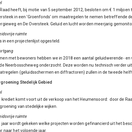
l
Raad heeft, bij motie van 5 september 2012, besloten om € 1 miljoen t
rsteek in een 'Groenfonds' om maatregelen te nemen betreffende de l
rgieweg en De Oversteek. Geluid en lucht worden meerjarig gemonito
eidsvrije ruimte
is in een projectenlijst opgesteld.
ortgang
men met bewoners hebben we in 2018 een aantal geluidwerende- en 
 de Neerbosscheweg onderzocht. Deze worden nu technisch verder u
tregelen (geluidsschermen en diffractoren) zullen in de tweede helf
rgroening Stedelijk Gebied
l
 krediet komt voort uit de verkoop van het Heumensoord: door de Raad
groening van stedelijke wijken.
eidsvrije ruimte
 jaar wordt gekeken welke projecten worden gefinancierd uit het besc
r naar het volgende jaar.