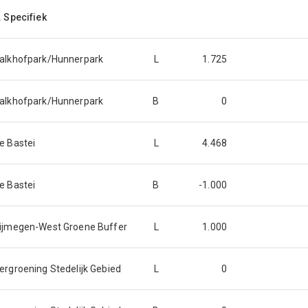
. Specifiek
alkhofpark/Hunnerpark
L
1.725
alkhofpark/Hunnerpark
B
0
e Bastei
L
4.468
e Bastei
B
-1.000
ijmegen-West Groene Buffer
L
1.000
ergroening Stedelijk Gebied
L
0