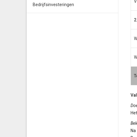
V
Bedrijfsinvesteringen
2
W
W
T
Va
Doe
Het
Bel
Na 