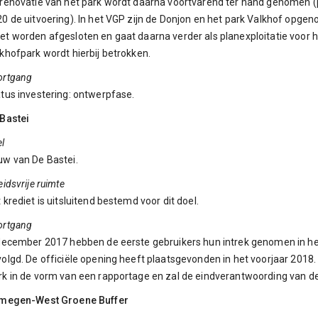
renovatie van het park wordt daarna voortvarend ter hand genomen (p
0 de uitvoering). In het VGP zijn de Donjon en het park Valkhof opgen
t worden afgesloten en gaat daarna verder als planexploitatie voor he
khofpark wordt hierbij betrokken.
ortgang
tus investering: ontwerpfase.
Bastei
l
w van De Bastei.
eidsvrije ruimte
 krediet is uitsluitend bestemd voor dit doel.
ortgang
december 2017 hebben de eerste gebruikers hun intrek genomen in het
olgd. De officiële opening heeft plaatsgevonden in het voorjaar 2018.
k in de vorm van een rapportage en zal de eindverantwoording van de
jmegen-West Groene Buffer