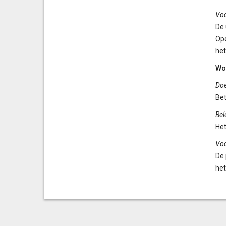
Vo
De 
Ope
het
Wo
Doe
Bet
Bel
Het
Vo
De 
het