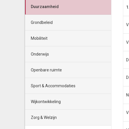
Duurzaamheid
1
Grondbeleid
V
Mobiliteit
V
Onderwijs
D
Openbare ruimte
D
Sport & Accommodaties
N
Wijkontwikkeling
V
Zorg & Welzijn