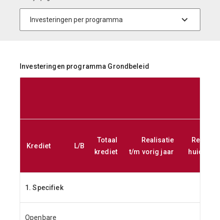
Investeringen programma Grondbeleid
Totaal
Realisatie
Realisat
Krediet
L/B
krediet
t/m vorig jaar
huidig ja
1. Specifiek
Openbare