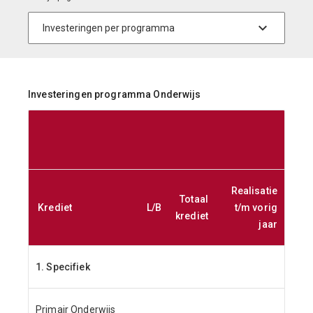
Investeringen programma Onderwijs
Realisatie
Real
Totaal
Krediet
L/B
t/m vorig
krediet
jaar
1. Specifiek
Primair Onderwijs