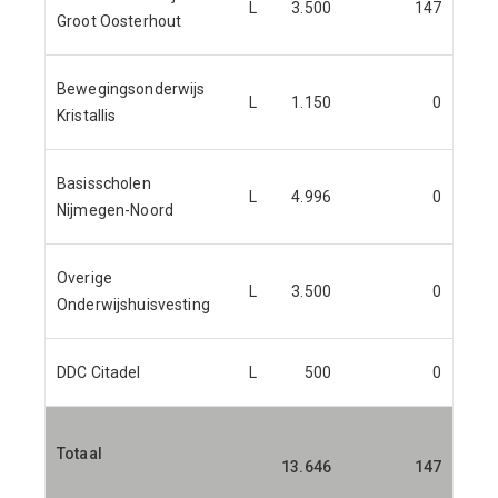
L
3.500
147
Groot Oosterhout
Bewegingsonderwijs
L
1.150
0
Kristallis
Basisscholen
L
4.996
0
Nijmegen-Noord
Overige
L
3.500
0
Onderwijshuisvesting
DDC Citadel
L
500
0
Totaal
13.646
147