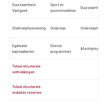
Duurzaamheid
Sport en
Duurzaamheid
Vastgoed
accommodaties
Onderwijshuisvesting
Onderwijs
Onderwijshuisves
Egalisatie
Diverse
Afschrijvingen
kapitaallasten
programma's
Totaal structurele
onttrekkingen
Totaal structurele
mutaties reserves