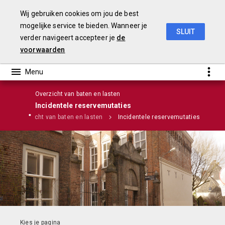
Wij gebruiken cookies om jou de best
mogelijke service te bieden. Wanneer je
SLUIT
verder navigeert accepteer je
de
Stadsrekening 2018
voorwaarden
Overzicht van baten en lasten
Incidentele reservemutaties
g
Overzicht van baten en lasten
Incidentele reservemutaties
Infographic