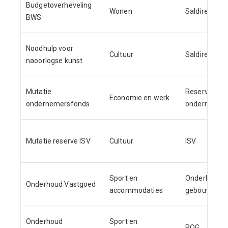
Budgetoverheveling
Wonen
Saldireserve
BWS
Noodhulp voor
Cultuur
Saldireserve
naoorlogse kunst
Mutatie
Reserve
Economie en werk
ondernemersfonds
ondernemer
Mutatie reserve ISV
Cultuur
ISV
Sport en
Onderhoud
Onderhoud Vastgoed
accommodaties
gebouwen
Onderhoud
Sport en
POG