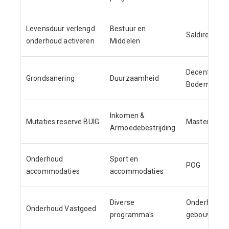
Levensduur verlengd
Bestuur en
Saldireserve
onderhoud activeren
Middelen
Decentr. Uitk.
Grondsanering
Duurzaamheid
Bodem
Inkomen &
Mutaties reserve BUIG
Masterplan 
Armoedebestrijding
Onderhoud
Sport en
POG
accommodaties
accommodaties
Diverse
Onderhouw
Onderhoud Vastgoed
programma's
gebouwen