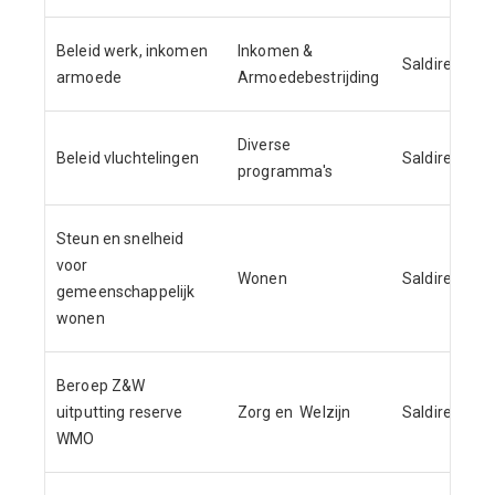
Beleid werk, inkomen
Inkomen &
Saldireserve
armoede
Armoedebestrijding
Diverse
Beleid vluchtelingen
Saldireserve
programma's
Steun en snelheid
voor
Wonen
Saldireserve
gemeenschappelijk
wonen
Beroep Z&W
uitputting reserve
Zorg en Welzijn
Saldireserve
WMO